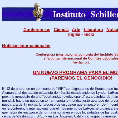
Conferencias
-
Ciencia
-
Arte
-
Literatura
-
Notic
Inglés
-
Inicio
Noticias Internacionales
Conferencia internacional conjunta del Instituto Sc
y la Junta Internacional de Comités Laborale
Invitación:
UN NUEVO PROGRAMA PARA EL MU
¡PAREMOS EL GENOCIDIO!
El 12 de enero, en un seminario de "EIR" con dignatarios de Eurasia que tuv
Alemania, el destacado estadista demócrata estadounidense Lyndon LaRouch
próximo inmediato de una "oportunidad revolucionaria" para cambiar de mane
mundial, hacia un nuevo sistema monetario mundial justo apartado del preci
nueva Era de Tinieblas. El proceso de discusión que empezó en Berlín conti
en la conferencia internacional que el movimiento de LaRouche organizará 
que habrá de realizarse de forma simultánea en dos localidades de las cost
cerca de Washington, D.C., y en Los Ángeles, California, respectivamente.