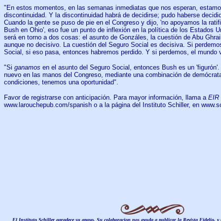
"En estos momentos, en las semanas inmediatas que nos esperan, estamos
discontinuidad. Y la discontinuidad habrá de decidirse; pudo haberse decid
Cuando la gente se puso de pie en el Congreso y dijo, 'no apoyamos la ratif
Bush en Ohio', eso fue un punto de inflexión en la política de los Estados U
será en torno a dos cosas: el asunto de Gonzáles, la cuestión de Abu Ghrai
aunque no decisivo. La cuestión del Seguro Social es decisiva. Si perdemo
Social, si eso pasa, entonces habremos perdido. Y si perdemos, el mundo v
"Si
ganamos
en el asunto del Seguro Social, entonces Bush es un 'figurón'.
nuevo en las manos del Congreso, mediante una combinación de demócrata
condiciones, tenemos una oportunidad".
Favor de registrarse con anticipación. Para mayor información, llama a
EIR
www.larouchepub.com/spanish o a la página del Instituto Schiller, en www.sch
El Instituto Schiller agradece su apoyo. Su colaboracion nos ayuda a publicar la Revista Fidelio, y