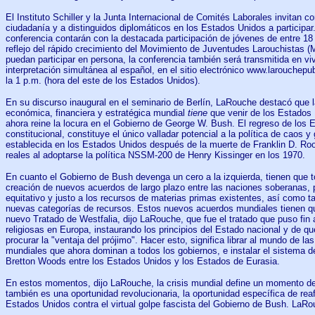
El Instituto Schiller y la Junta Internacional de Comités Laborales invitan c
ciudadanía y a distinguidos diplomáticos en los Estados Unidos a participar
conferencia contarán con la destacada participación de jóvenes de entre 18
reflejo del rápido crecimiento del Movimiento de Juventudes Larouchistas (
puedan participar en persona, la conferencia también será transmitida en viv
interpretación simultánea al español, en el sitio electrónico www.larouchepu
la 1 p.m. (hora del este de los Estados Unidos).
En su discurso inaugural en el seminario de Berlín, LaRouche destacó que la
económica, financiera y estratégica mundial
tiene
que venir de los Estados 
ahora reine la locura en el Gobierno de George W. Bush. El regreso de los
constitucional, constituye el único valladar potencial a la política de caos y
establecida en los Estados Unidos después de la muerte de Franklin D. Roo
reales al adoptarse la política NSSM-200 de Henry Kissinger en los 1970.
En cuanto el Gobierno de Bush devenga un cero a la izquierda, tienen que 
creación de nuevos acuerdos de largo plazo entre las naciones soberanas, 
equitativo y justo a los recursos de materias primas existentes, así como t
nuevas categorías de recursos. Estos nuevos acuerdos mundiales tienen que
nuevo Tratado de Westfalia, dijo LaRouche, que fue el tratado que puso fin 
religiosas en Europa, instaurando los principios del Estado nacional y de q
procurar la "ventaja del prójimo". Hacer esto, significa librar al mundo de la
mundiales que ahora dominan a todos los gobiernos, e instalar el sistema
Bretton Woods entre los Estados Unidos y los Estados de Eurasia.
En estos momentos, dijo LaRouche, la crisis mundial define un momento de
también es una oportunidad revolucionaria, la oportunidad específica de reaf
Estados Unidos contra el virtual golpe fascista del Gobierno de Bush. LaRo