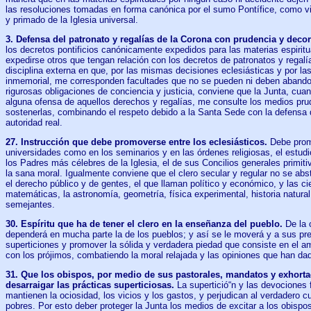
las resoluciones tomadas en forma canónica por el sumo Pontífice, como vi
y primado de la Iglesia universal.
3. Defensa del patronato y regalías de la Corona con prudencia y deco
los decretos pontificios canónicamente expedidos para las materias espirit
expedirse otros que tengan relación con los decretos de patronatos y regal
disciplina externa en que, por las mismas decisiones eclesiásticas y por la
inmemorial, me corresponden facultades que no se pueden ni deben abandon
rigurosas obligaciones de conciencia y justicia, conviene que la Junta, cu
alguna ofensa de aquellos derechos y regalías, me consulte los medios pru
sostenerlas, combinando el respeto debido a la Santa Sede con la defensa 
autoridad real.
27. Instrucción que debe promoverse entre los eclesiásticos.
Debe prom
universidades como en los seminarios y en las órdenes religiosas, el estudi
los Padres más célebres de la Iglesia, el de sus Concilios generales primiti
la sana moral. Igualmente conviene que el clero secular y regular no se abst
el derecho público y de gentes, el que llaman político y económico, y las ci
matemáticas, la astronomía, geometría, física experimental, historia natural
semejantes.
30. Espíritu que ha de tener el clero en la enseñanza del pueblo.
De la 
dependerá en mucha parte la de los pueblos; y así se le moverá y a sus pre
superticiones y promover la sólida y verdadera piedad que consiste en el a
con los prójimos, combatiendo la moral relajada y las opiniones que han dad
31. Que los obispos, por medio de sus pastorales, mandatos y exhorta
desarraigar las prácticas superticiosas.
La supertició“n y las devociones
mantienen la ociosidad, los vicios y los gastos, y perjudican al verdadero cu
pobres. Por esto deber proteger la Junta los medios de excitar a los obispo