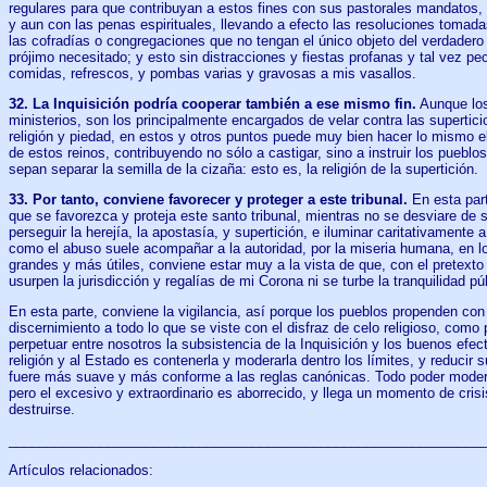
regulares para que contribuyan a estos fines con sus pastorales mandatos,
y aun con las penas espirituales, llevando a efecto las resoluciones tomadas
las cofradías o congregaciones que no tengan el único objeto del verdadero 
prójimo necesitado; y esto sin distracciones y fiestas profanas y tal vez p
comidas, refrescos, y pombas varias y gravosas a mis vasallos.
32. La Inquisición podría cooperar también a ese mismo fin.
Aunque los
ministerios, son los principalmente encargados de velar contra las supertici
religión y piedad, en estos y otros puntos puede muy bien hacer lo mismo el 
de estos reinos, contribuyendo no sólo a castigar, sino a instruir los pueblo
sepan separar la semilla de la cizaña: esto es, la religión de la supertición.
33. Por tanto, conviene favorecer y proteger a este tribunal.
En esta part
que se favorezca y proteja este santo tribunal, mientras no se desviare de s
perseguir la herejía, la apostasía, y supertición, e iluminar caritativamente a 
como el abuso suele acompañar a la autoridad, por la miseria humana, en 
grandes y más útiles, conviene estar muy a la vista de que, con el pretexto d
usurpen la jurisdicción y regalías de mi Corona ni se turbe la tranquilidad pú
En esta parte, conviene la vigilancia, así porque los pueblos propenden con 
discernimiento a todo lo que se viste con el disfraz de celo religioso, como
perpetuar entre nosotros la subsistencia de la Inquisición y los buenos efec
religión y al Estado es contenerla y moderarla dentro los límites, y reducir 
fuere más suave y más conforme a las reglas canónicas. Todo poder modera
pero el excesivo y extraordinario es aborrecido, y llega un momento de crisi
destruirse.
______________________________________________________________
Artículos relacionados: