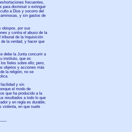
 exhortaciones frecuentes,
 para disminuir o extinguir
culto a Dios y socorro del
ecaminosas, y sin gastos de
 obispos, por sus
ones y contra el abuso de la
tribunal de la Inquisición
s de la verdad, y hacer que
e debe la Junta concurrir a
u instituto, que es
los fieles sobre ello; pero,
los objetos y acciones más
e la religión, no se
blica.
facilidad y sin
 porque el modo de
tos que ha producido a la
sus resultados a todo lo que
dor y en regla es durable;
s violenta, en que suele
____