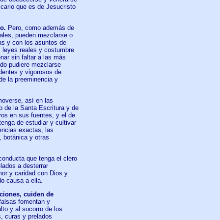
cario que es de Jesucristo
ro.
Pero, como además de
uales, pueden mezclarse o
ías y con los asuntos de
s leyes reales y costumbre
ar sin faltar a las más
ando pudiere mezclarse
dentes y vigorosos de
de la preeminencia y
overse, así en las
o de la Santa Escritura y de
vos en sus fuentes, y el de
enga de estudiar y cultivar
encias exactas, las
, botánica y otras
conducta que tenga el clero
lados a desterrar
mor y caridad con Dios y
o causa a ella.
ciones, cuiden de
 falsas fomentan y
lto y al socorro de los
s, curas y prelados