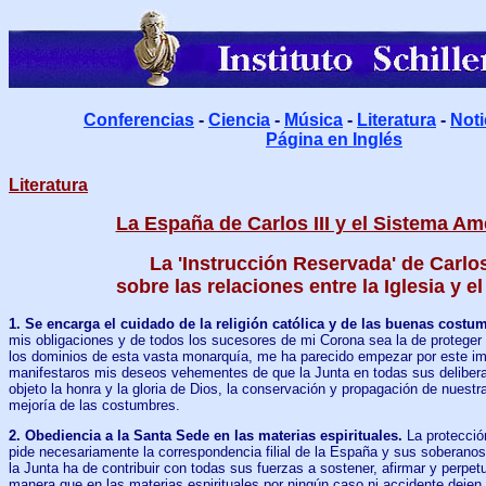
Conferencias
-
Ciencia
-
Música
-
Literatura
-
Noti
Página en Inglés
Literatura
La España de Carlos III y el Sistema A
La 'Instrucción Reservada' de Carlos 
sobre las relaciones entre la Iglesia y e
1. Se encarga el cuidado de la religión católica y de las buenas costu
mis obligaciones y de todos los sucesores de mi Corona sea la de proteger l
los dominios de esta vasta monarquía, me ha parecido empezar por este im
manifestaros mis deseos vehementes de que la Junta en todas sus deliberac
objeto la honra y la gloria de Dios, la conservación y propagación de nuestr
mejoría de las costumbres.
2. Obediencia a la Santa Sede en las materias espirituales.
La protecció
pide necesariamente la correspondencia filial de la España y sus soberanos
la Junta ha de contribuir con todas sus fuerzas a sostener, afirmar y perpe
manera que en las materias espirituales por ningún caso ni accidente deje