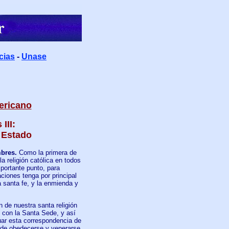
cias
-
Unase
mericano
III:
l Estado
mbres.
Como la primera de
a religión católica en todos
portante punto, para
iones tenga por principal
a santa fe, y la enmienda y
n de nuestra santa religión
 con la Santa Sede, y así
tuar esta correspondencia de
n de obedecerse y venerarse